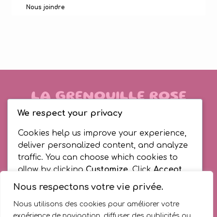
Nous joindre
LA GRENOUILLE ROSE
We respect your privacy
10950 Bd Perras, Montréal, QC H1C
Cookies help us improve your experience,
1B3
deliver personalized content, and analyze
traffic. You can choose which cookies to
(514) 494-4300
allow by clicking
Customize
. Click
Accept
All
to consent or
Reject All
to decline non-
Accueil
Qui sommes-nous
CPE
Nous respectons votre vie privée.
essential cookies.
Bureau coordonnateur
Section RSGE
Nous utilisons des cookies pour améliorer votre
Devenir RSGE
Nous joindre
expérience de navigation, diffuser des publicités ou